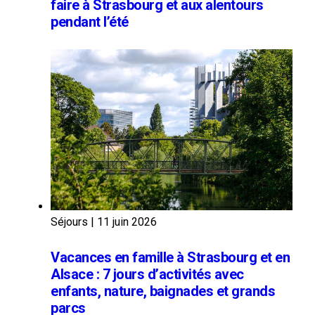
faire à Strasbourg et aux alentours
pendant l’été
Séjours
|
11 juin 2026
Vacances en famille à Strasbourg et en
Alsace : 7 jours d’activités avec
enfants, nature, baignades et grands
parcs