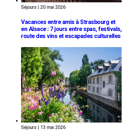
Séjours
|
20 mai 2026
Vacances entre amis à Strasbourg et
en Alsace : 7 jours entre spas, festivals,
route des vins et escapades culturelles
Séjours
|
13 mai 2026