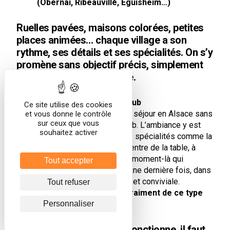
(Obernai, Ribeauvillé, Eguisheim…)
Ruelles pavées, maisons colorées, petites
places animées… chaque village a son
rythme, ses détails et ses spécialités. On s’y
promène sans objectif précis, simplement
pour prolonger l’ambiance.
Dernière pause en winstub
Ce site utilise des cookies
Impossible de terminer un séjour en Alsace sans
et vous donne le contrôle
sur ceux que vous
s’installer dans une winstub. L’ambiance y est
souhaitez activer
simple, chaleureuse, et les spécialités comme la
tarte flambée arrivent au centre de la table, à
partager. C’est souvent ce moment-là qui
Tout accepter
rassemble tout le monde une dernière fois, dans
une atmosphère détendue et conviviale.
Tout refuser
Où loger pour profiter vraiment de ce type
de séjour ?
Personnaliser
Pour que ce programme fonctionne, il faut