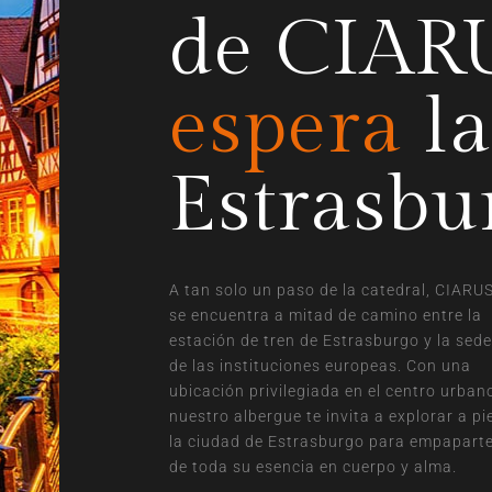
de CIA
espera
la
Estrasbu
A tan solo un paso de la catedral, CIARU
se encuentra a mitad de camino entre la
estación de tren de Estrasburgo y la sede
de las instituciones europeas. Con una
ubicación privilegiada en el centro urban
nuestro albergue te invita a explorar a pi
la ciudad de Estrasburgo para empapart
de toda su esencia en cuerpo y alma.