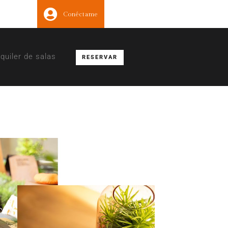
Conéctame
lquiler de salas
RESERVAR