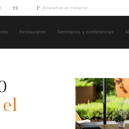
E
ES
¡Estaremos en contacto!
ento
Restaurante
Seminarios y conferencias
A
0
 el