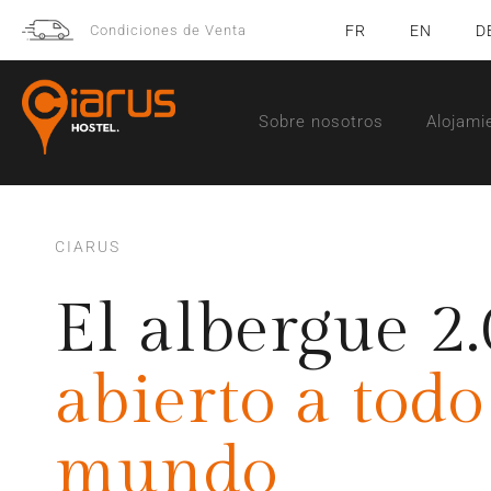
Condiciones de Venta
FR
EN
D
Sobre nosotros
Alojami
CIARUS
El albergue 2.
abierto a todo
mundo