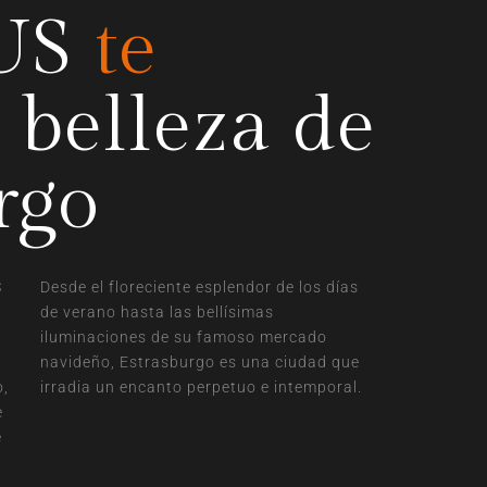
RUS
te
 belleza de
rgo
S
Desde el floreciente esplendor de los días
de verano hasta las bellísimas
iluminaciones de su famoso mercado
navideño, Estrasburgo es una ciudad que
o,
irradia un encanto perpetuo e intemporal.
e
e