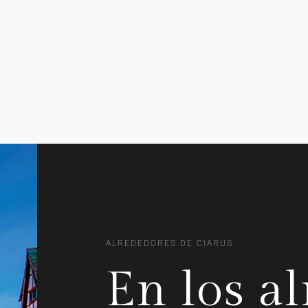
ALREDEDORES DE CIARUS
En los a