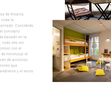
sa de Alsacia,
 toda la
onectado. Concebido
el concepto
da basado en la
 todo ello sin
omiso con el
 de minimizar el
avés de acciones
azones que
ambiente y el estilo