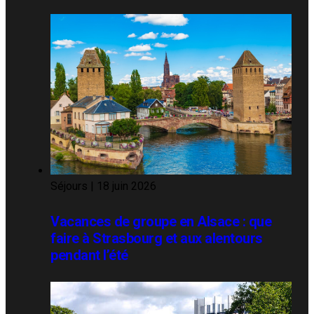
Séjours
|
18 juin 2026
Vacances de groupe en Alsace : que
faire à Strasbourg et aux alentours
pendant l’été