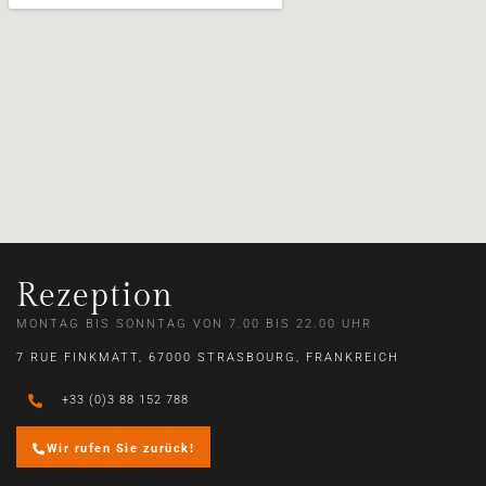
Rezeption
MONTAG BIS SONNTAG VON 7.00 BIS 22.00 UHR
7 RUE FINKMATT, 67000 STRASBOURG, FRANKREICH
+33 (0)3 88 152 788
Wir rufen Sie zurück!