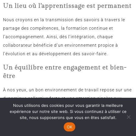
Un lieu où l’apprentissage est permanent
Nous croyons en la transmission des savoirs à travers le
partage des compétences, la formation continue et
l’accompagnement. Ainsi, dès l’intégration, chaque
collaborateur bénéficie d’un environnement propice à
l’évolution et au développement des savoir-faire.
Un équilibre entre engagement et bien-
être
À nos yeux, un bon environnement de travail repose sur une
dynamique collective forte et une attention sincère aux
Nous utilisons des cookies pour vous garantir la meilleure
personnes. C’est pourquoi nous veillons à ce que chacun
expérience sur notre site web. Si vous continuez à utiliser ce
trouve sa place et évolue dans un climat de confiance et de
site, nous supposerons que vous en êtes satisfait.
cohésion.
OK