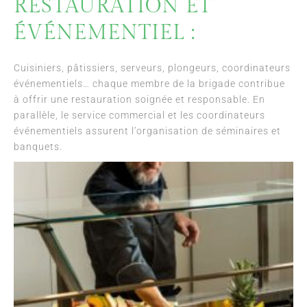
RESTAURATION ET
ÉVÉNEMENTIEL :
Cuisiniers, pâtissiers, serveurs, plongeurs, coordinateurs
événementiels… chaque membre de la brigade contribue
à offrir une restauration soignée et responsable. En
parallèle, le service commercial et les coordinateurs
événementiels assurent l’organisation de séminaires et
banquets.