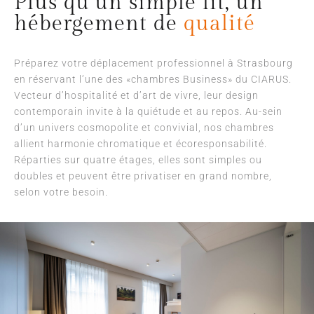
Plus qu’un simple lit, un
hébergement de
qualité
Préparez votre déplacement professionnel à Strasbourg
en réservant l’une des «chambres Business» du CIARUS.
Vecteur d’hospitalité et d’art de vivre, leur design
contemporain invite à la quiétude et au repos. Au-sein
d’un univers cosmopolite et convivial, nos chambres
allient harmonie chromatique et écoresponsabilité.
Réparties sur quatre étages, elles sont simples ou
doubles et peuvent être privatiser en grand nombre,
selon votre besoin.