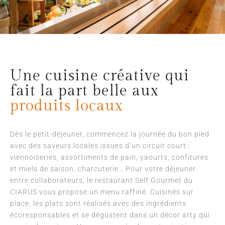
Une cuisine créative qui
fait la part belle aux
produits locaux
Dès le petit-déjeuner, commencez la journée du bon pied
avec des saveurs locales issues d’un circuit court :
viennoiseries, assortiments de pain, yaourts, confitures
et miels de saison, charcuterie… Pour votre déjeuner
entre collaborateurs, le restaurant Self Gourmet du
CIARUS vous propose un menu raffiné. Cuisinés sur
place, les plats sont réalisés avec des ingrédients
écoresponsables et se dégustent dans un décor arty qui